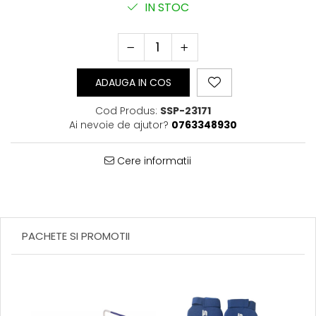
IN STOC
Perne Antebrat/Pao
Manechini Arte Martiale
Echipament Antrenori
Imbracaminte sport
ADAUGA IN COS
Sorturi Kickboxing / MMA
Tricouri / Maiouri
Cod Produs:
SSP-23171
Trening/Compleu
Ai nevoie de ajutor?
0763348930
Bluze / Hanorace/Geci
Sepci / Caciuli
Cere informatii
Echipament compresie
Genti Echipament
Proteze/Protectii dentare
Lupte/Wrestling
PACHETE SI PROMOTII
Incaltaminte
Dresuri/Echipament
Accesorii Lupte/Wrestling
Suprafete de lupta/Dotari sala