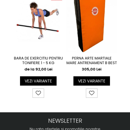
BARA DE EXERCITIU PENTRU
PERNA ARTE MARTIALE
Coa
TONIFIERE 1 - 5 KG
MARE ANTRENAMENT B BEST
de la 92,00 Lei
305,00 Lei
VEZI VARIANTE
VEZI VARIANTE
NEWSLETTER
Nu rata ofertele si promotiile noastre