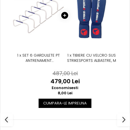
Suprafete de Lupta/Antrenament
Dotari Sala/Dojo
Nutritie
Shakere
Proteine & Aminoacizi
Suplimente pt Masa Musculara
PRE-Workout
Ardere/Slabire
1 x SET 6 GARDULETE PT
1 x TIBIERE CU VELCRO SUS
Creatina
ANTRENAMENT
STRIKESPORTS ALBASTRE, M
Vitamine/Minerale
FITNESS/ARTE MARTIALE
Medicina Sportiva/Recuperare
487,00 Lei
479,00 Lei
Economisesti
8,00 Lei
CUMPARA-LE IMPREUNA